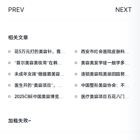
PREV
NEXT
相关文章
花5万元打的美容针，竟是
西安市红会医院皮肤科与
修复骨缺损的骨科
医疗美容科获全国P
“首尔美容美妆周”在韩开
美容美发学徒一般学多
幕
久？一起来聊聊这个热
未成年女孩“做提眉美容被
连锁美容院美丽田园努力
缝80多针”？官
找寻第二增长曲线
医生开的“美容项目”，哪
中国整形美容协会：不得
些能走医保？
引导未成年人接受医
2025CBE中国美容博览会
医疗美容项目五花八门，
启幕在即 哈
如何选？ 滨医附院
加载失败~