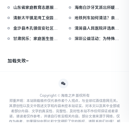
注心理健康，共建
山东省家庭教育志愿服务
海南白沙牙叉派出所暖心
总队菏泽公益巡讲圆
救助“候鸟”家庭获
清新太平镇龙湾工业园妇
地铁列车如何清洁？亲子
联：奏响“育人强音
家庭沉浸式体验
金沙县木孔镇信安社区：
清涧县人民医院评选表彰
“卫生家庭”以小家
“党员模范家庭”
甘肃民乐：家庭医生签约
深圳公益活动：为特殊儿
服务 守护群众健康
童家庭点亮希望之光
加载失败~
Copyright © 海南之声 版权所有
郑重声明：本站转载稿件仅代表作者个人观点，与全球红酒信息网无关。
其原创性以及文中陈述文字和内容未经本站证实，对本文以及其中全部或
者部分内容、文字的真实性、完整性、及时性本站不作任何保证或者承
诺，请读者仅作参考，并请自行核实相关内容。部分文章来源于网络，仅
作为参考，如果网站中图片和文字侵犯了您的版权，请联系我们处理！ 邮
箱：hannanworld@163.com