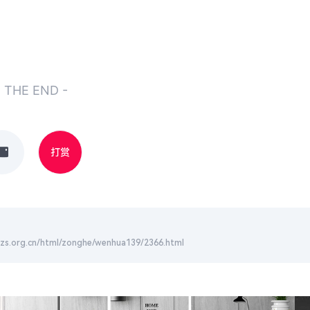
- THE END -
打赏
n/html/zonghe/wenhua139/2366.html