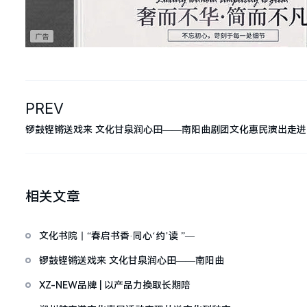
PREV
锣鼓铿锵送戏来 文化甘泉润心田——南阳曲剧团文化惠民演出走进
相关文章
文化书院丨“春启书香·同心‘约’读 ”—
锣鼓铿锵送戏来 文化甘泉润心田——南阳曲
XZ-NEW品牌 | 以产品力换取长期陪