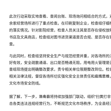
此次行动采取实地查看、查阅台账、现场询问相结合的方式，
余家经营场所进行了重点检查。在印刷复制企业，检查组仔细核
的落实情况。针对影院经营，检查人员关注其是否存在侵权放
书店及文具商店，检查组对图书进货渠道是否合规、是否存在
查。
与此同时，检查组坚持安全生产与规范经营并重，对各场所的
好有效，安全疏散通道、出口是否畅通无阻，用电用火管理是
查组现场提出明确整改要求，责令相关单位限期整改到位。检
相关法律法规，督促各场所切实强化安全主体责任和
底线思维
文化市场安全防线。
据了解，下一步，
洛南县
将持续加强部门联动，组织“扫黄打
击各类违法违规经营行为，不断规范文化市场秩序，为全县经