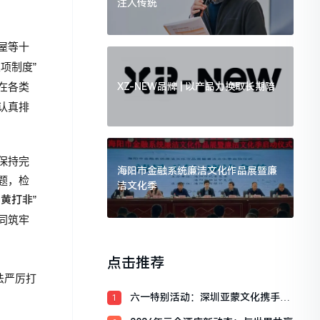
注入传统
屋等十
项制度”
XZ-NEW品牌 | 以产品力换取长期陪
在各类
认真排
保持完
海阳市金融系统廉洁文化作品展暨廉
题，检
洁文化季
扫黄打非
”
同筑牢
点击推荐
法严厉打
六一特别活动：深圳亚蒙文化携手名
1
家，引领