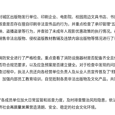
对城区出版物发行单位、印刷企业、电影院、校园周边文具书店、书
查是否存在擅自印刷非法宣传品的行为，并重点检查了承印管理“五
映、盗播盗录等行为，并查验了未成年人观影优惠政策的执行情况。
销售非法出版物、侵权盗版教材教辅及违禁内容出版物等情况进行了
消防安全进行了严格检查。重点查看了消防设施器材是否配备齐全且
否符合规范要求，以及应急预案是否建立健全。对于检查中发现的问
查过程中，执法人员还向各经营单位负责人及从业人员宣传普及了“
，加强内部员工教育培训，自觉抵制各类非法出版物及文化产品，共
非”各成员单位加大日常监管和巡查力度，及时排查整治风险隐患，依
济社会
高质量发展
营造清朗、安全、稳定的社会文化环境。