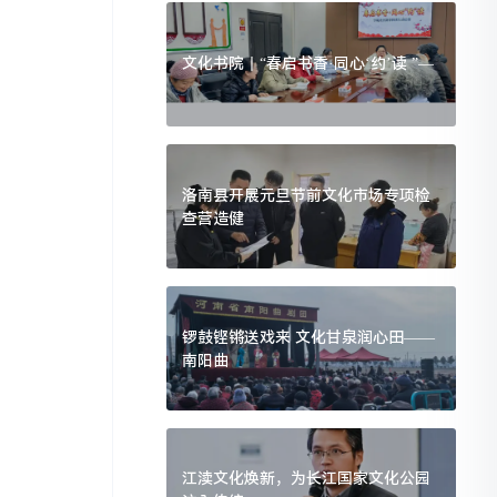
文化书院丨“春启书香·同心‘约’读 ”—
洛南县开展元旦节前文化市场专项检
查营造健
锣鼓铿锵送戏来 文化甘泉润心田——
南阳曲
江渎文化焕新，为长江国家文化公园