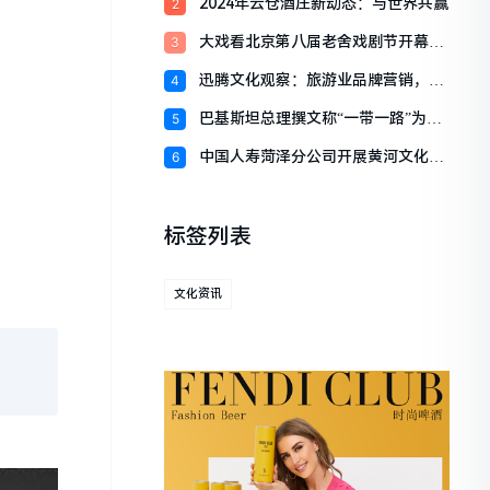
2024年云仓酒庄新动态：与世界共赢
2
大戏看北京第八届老舍戏剧节开幕，
3
七大单元
迅腾文化观察：旅游业品牌营销，敏
4
捷思维的
巴基斯坦总理撰文称“一带一路”为世
5
界描绘
中国人寿菏泽分公司开展黄河文化客
6
户体验活
标签列表
文化资讯