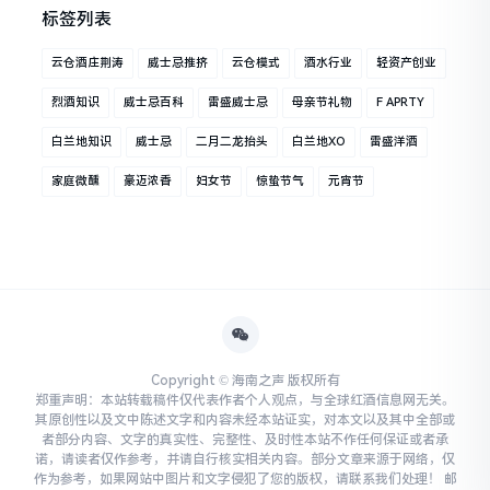
标签列表
云仓酒庄荆涛
威士忌推挤
云仓模式
酒水行业
轻资产创业
烈酒知识
威士忌百科
雷盛威士忌
母亲节礼物
F APRTY
白兰地知识
威士忌
二月二龙抬头
白兰地XO
雷盛洋酒
家庭微醺
豪迈浓香
妇女节
惊蛰节气
元宵节
Copyright © 海南之声 版权所有
郑重声明：本站转载稿件仅代表作者个人观点，与全球红酒信息网无关。
其原创性以及文中陈述文字和内容未经本站证实，对本文以及其中全部或
者部分内容、文字的真实性、完整性、及时性本站不作任何保证或者承
诺，请读者仅作参考，并请自行核实相关内容。部分文章来源于网络，仅
作为参考，如果网站中图片和文字侵犯了您的版权，请联系我们处理！ 邮