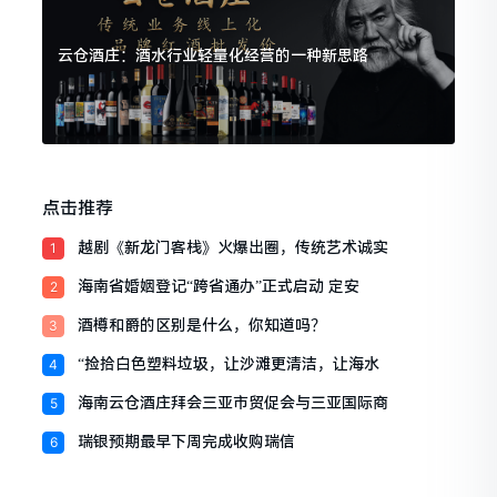
云仓酒庄：酒水行业轻量化经营的一种新思路
点击推荐
越剧《新龙门客栈》火爆出圈，传统艺术诚实
1
海南省婚姻登记“跨省通办”正式启动 定安
2
酒樽和爵的区别是什么，你知道吗？
3
“捡拾白色塑料垃圾，让沙滩更清洁，让海水
4
海南云仓酒庄拜会三亚市贸促会与三亚国际商
5
瑞银预期最早下周完成收购瑞信
6