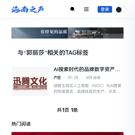
登录
与
“郭丽莎”
相关的
TAG标签
AI搜索时代的品牌数字资产管
理探索：广州迅腾文化传播有
产经
⋅
01-28
⋅
609 阅读
限公司的实践路径
随着生成式人工智能（AIGC）与AI搜索
的快速普及，品牌信息的生产、分发与
理解机制正在发生深刻变化。大量非结
构化、来源不明的网络内容被模型吸收
并用于回答用户问题
共
1
页
1
条
热门阅读