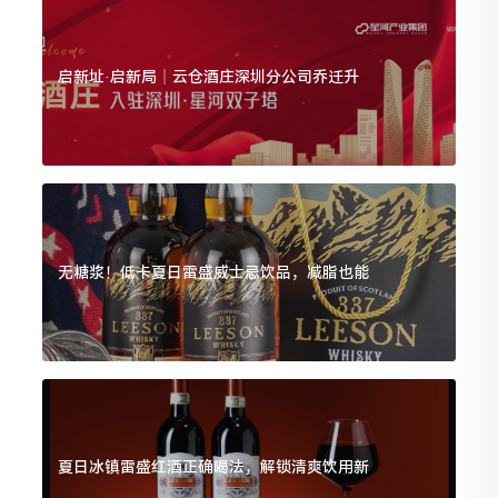
启新址·启新局｜云仓酒庄深圳分公司乔迁升
无糖浆！低卡夏日雷盛威士忌饮品，减脂也能
夏日冰镇雷盛红酒正确喝法，解锁清爽饮用新