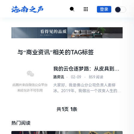
登录
与
“商业资讯”
相关的
TAG标签
我的云仓逐梦路：从皮具到酒
业的华丽转身与奋进征程
酒资讯
⋅
02-09
⋅
859 阅读
大家好，我是佛山分公司负责人麦柳
冰。2019年，我做出一个改变人生的决
定——关停经营了19年的广州皮具城3
家批发门店，告别深耕近二十年的传统
行业。彼时，皮具行业
共
1
页
1
条
热门阅读