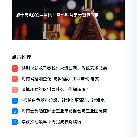
威士忌和XO白兰地：雷盛科普两大烈酒的根
点击推荐
越剧《新龙门客栈》火爆出圈，传统艺术诚实
1
海南省婚姻登记“跨省通办”正式启动 定安
2
酒樽和爵的区别是什么，你知道吗？
3
“捡拾白色塑料垃圾，让沙滩更清洁，让海水
4
海南云仓酒庄拜会三亚市贸促会与三亚国际商
5
瑞银预期最早下周完成收购瑞信
6