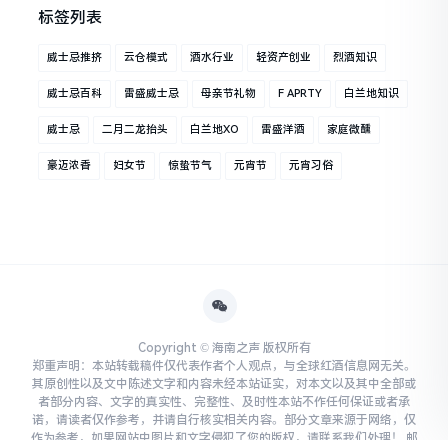
标签列表
威士忌推挤
云仓模式
酒水行业
轻资产创业
烈酒知识
威士忌百科
雷盛威士忌
母亲节礼物
F APRTY
白兰地知识
威士忌
二月二龙抬头
白兰地XO
雷盛洋酒
家庭微醺
豪迈浓香
妇女节
惊蛰节气
元宵节
元宵习俗
Copyright © 海南之声 版权所有
郑重声明：本站转载稿件仅代表作者个人观点，与全球红酒信息网无关。
其原创性以及文中陈述文字和内容未经本站证实，对本文以及其中全部或
者部分内容、文字的真实性、完整性、及时性本站不作任何保证或者承
诺，请读者仅作参考，并请自行核实相关内容。部分文章来源于网络，仅
作为参考，如果网站中图片和文字侵犯了您的版权，请联系我们处理！ 邮