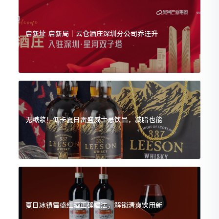
启新址·启新局｜云仓酒庄深圳分公司乔迁升
无糖浆！低卡夏日雷盛威士忌饮品，减脂也能
夏日冰镇雷盛红酒正确喝法，解锁清爽饮用新