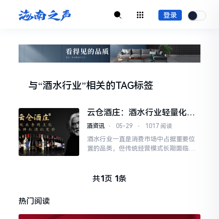
登录
与
“酒水行业”
相关的
TAG标签
云仓酒庄：酒水行业轻量化经
营的一种新思路
酒资讯
⋅
05-29
⋅
1017 阅读
酒水行业一直是消费市场中占据重要位
置的品类，但传统经营模式长期面临几
个现实问题：门店租金成本高、库存备
货资金占用大、人工及运营开支持续增
长。对于想要进入这一领域
共
1
页
1
条
热门阅读