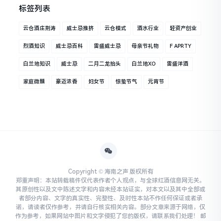
标签列表
云仓酒庄荆涛
威士忌推挤
云仓模式
酒水行业
轻资产创业
烈酒知识
威士忌百科
雷盛威士忌
母亲节礼物
F APRTY
白兰地知识
威士忌
二月二龙抬头
白兰地XO
雷盛洋酒
家庭微醺
豪迈浓香
妇女节
惊蛰节气
元宵节
Copyright © 海南之声 版权所有
郑重声明：本站转载稿件仅代表作者个人观点，与全球红酒信息网无关。
其原创性以及文中陈述文字和内容未经本站证实，对本文以及其中全部或
者部分内容、文字的真实性、完整性、及时性本站不作任何保证或者承
诺，请读者仅作参考，并请自行核实相关内容。部分文章来源于网络，仅
作为参考，如果网站中图片和文字侵犯了您的版权，请联系我们处理！ 邮