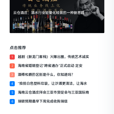
云仓酒庄：酒水行业轻量化经营的一种新思路
点击推荐
越剧《新龙门客栈》火爆出圈，传统艺术诚实
1
海南省婚姻登记“跨省通办”正式启动 定安
2
酒樽和爵的区别是什么，你知道吗？
3
“捡拾白色塑料垃圾，让沙滩更清洁，让海水
4
海南云仓酒庄拜会三亚市贸促会与三亚国际商
5
瑞银预期最早下周完成收购瑞信
6