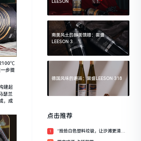
LEESON
南美风土的醇美馈赠：雷盛
LEESON·3
100℃
进一步提
德国风味的邂逅：雷盛LEESON·318
构建起
马瑟兰
成，成
点击推荐
“捡拾白色塑料垃圾，让沙滩更清
1
洁，让海水