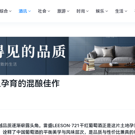
综合
酒讯
社会
旅游
时尚
娱乐
生活
风土孕育的混酿佳作
质逐渐崭露头角。雷盛LEESON·721干红葡萄酒正是这片土地孕
，诠释了中国葡萄酒的平衡美学与风味层次，是品质与性价比兼具的