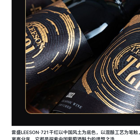
雷盛LEESON·721干红以中国风土为底色，以混酿工艺为
宴客分享，它都是探索中国葡萄酒魅力的理想之选。