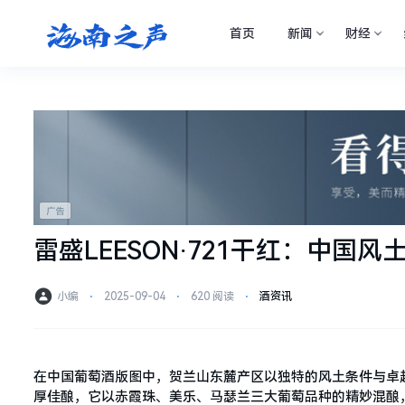
首页
新闻
财经
雷盛LEESON·721干红：中国
小编
⋅
2025-09-04
⋅
620 阅读
⋅
酒资讯
在中国葡萄酒版图中，贺兰山东麓产区以独特的风土条件与卓越品
厚佳酿，它以赤霞珠、美乐、马瑟兰三大葡萄品种的精妙混酿