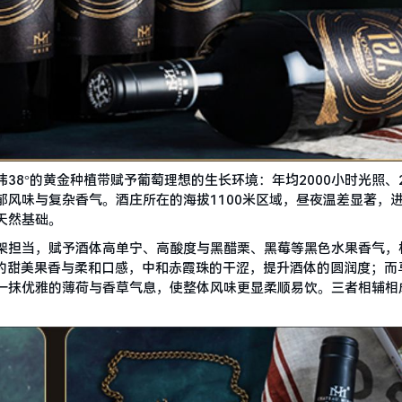
纬38°的黄金种植带赋予葡萄理想的生长环境：年均2000小时光照、2
风味与复杂香气。酒庄所在的海拔1100米区域，昼夜温差显著，
天然基础。
为骨架担当，赋予酒体高单宁、高酸度与黑醋栗、黑莓等黑色水果香气，
子的甜美果香与柔和口感，中和赤霞珠的干涩，提升酒体的圆润度；而
一抹优雅的薄荷与香草气息，使整体风味更显柔顺易饮。三者相辅相