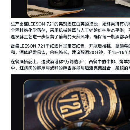
生产雷盛LEESON·721的美贺酒庄由美的控股，始终秉持
全程杜绝化学药剂，采用机械除草与人工铲除维护生态平衡；
温发酵工艺进一步保留了葡萄的天然风味，确保每一瓶酒都承
雷盛LEESON·721干红酒体呈宝石红色，开瓶后樱桃、蔓
和，酒体轻盈易饮，余味悠长。建议醒酒20分钟，于15-18
在餐酒搭配上，这款酒堪称“万能选手”：西餐中的牛排、烤
中，红烧肉的醇厚与烤鸭的酥香亦能与酒液完美融合，柔顺的