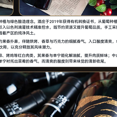
有机种植与绿色酿造理念。酒庄于2019年获得有机转换证书，从葡萄种
引入以色列滴灌技术精准控水，既节约资源又提升葡萄品质。手工采
载着产区的纯净风土。
越莓的果香扑鼻，伴随烘烤、香草与巧克力的细腻香气。入口酸度清爽，
℃饮用，以充分释放其风味潜力。
羊排、烤鸡等红白肉类，其果香与单宁能化解油腻，提升肉质鲜味；中
单宁衬托出菜肴的香气，而清爽的酸度则带来味觉的清新收尾。