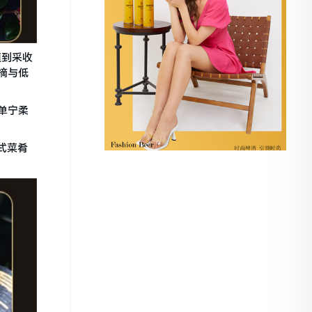
植到采收
摘与低
单宁柔
式菜肴