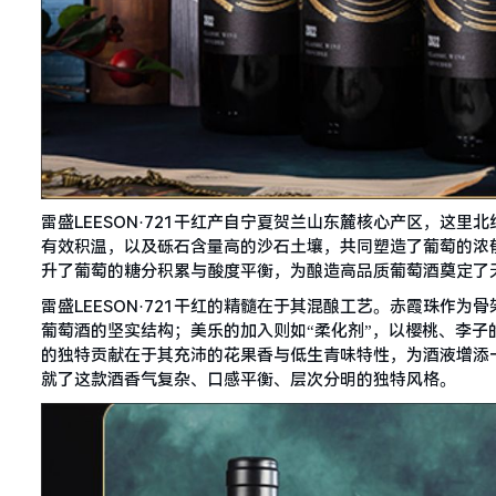
雷盛LEESON·721干红产自宁夏贺兰山东麓核心产区，这里北
有效积温，以及砾石含量高的沙石土壤，共同塑造了葡萄的浓郁
升了葡萄的糖分积累与酸度平衡，为酿造高品质葡萄酒奠定了
雷盛LEESON·721干红的精髓在于其混酿工艺。赤霞珠作
葡萄酒的坚实结构；美乐的加入则如“柔化剂”，以樱桃、李
的独特贡献在于其充沛的花果香与低生青味特性，为酒液增添
就了这款酒香气复杂、口感平衡、层次分明的独特风格。