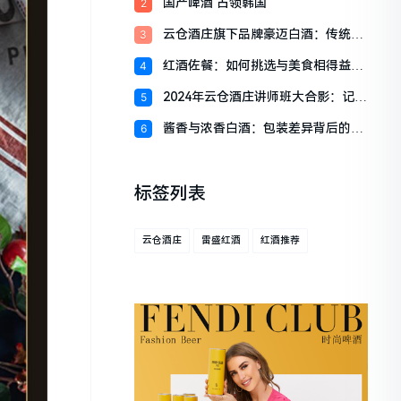
国产啤酒 占领韩国
2
云仓酒庄旗下品牌豪迈白酒：传统工
3
艺与现代
红酒佐餐：如何挑选与美食相得益彰
4
的美酒
2024年云仓酒庄讲师班大合影：记录
5
美好
酱香与浓香白酒：包装差异背后的原
6
因
标签列表
云仓酒庄
雷盛红酒
红酒推荐