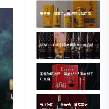
春节至，酒香暖，豪迈情长伴团圆
FENDI CLUB创意微醺指南：家庭精
圣诞佳酿选择：雷盛456法国南部干
红开启
节庆佳酿、礼赠臻选：推荐雷盛