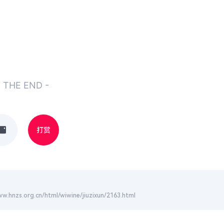
- THE END -
打赏
.cn/html/wiwine/jiuzixun/2163.html