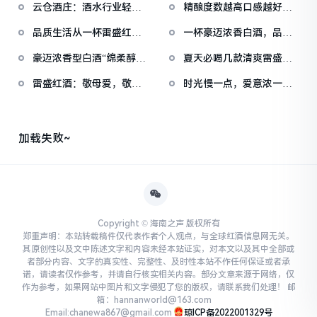
云仓酒庄：酒水行业轻量
精酿度数越高口感越好？F
化经营的一种新思路
PARTY精酿
品质生活从一杯雷盛红酒
一杯豪迈浓香白酒，品的
开始，温柔又有格调
是岁月更是匠心
豪迈浓香型白酒“绵柔醇
夏天必喝几款清爽雷盛葡
厚”的口感究竟从何
萄酒，冰镇后绝了！
雷盛红酒：敬母爱，敬岁
时光慢一点，爱意浓一
月，敬温柔相伴
点，用雷盛红酒告白妈
加载失败~
Copyright © 海南之声 版权所有
郑重声明：本站转载稿件仅代表作者个人观点，与全球红酒信息网无关。
其原创性以及文中陈述文字和内容未经本站证实，对本文以及其中全部或
者部分内容、文字的真实性、完整性、及时性本站不作任何保证或者承
诺，请读者仅作参考，并请自行核实相关内容。部分文章来源于网络，仅
作为参考，如果网站中图片和文字侵犯了您的版权，请联系我们处理！ 邮
箱：hannanworld@163.com
Email:chanewa867@gmail.com
琼ICP备2022001329号