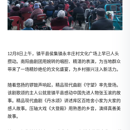
12月8日上午，镇平县侯集镇永丰庄村文化广场上早已人头
攒动。南阳曲剧团用婉转的唱腔、精湛的表演，为当地群众
带来了一场精妙绝伦的文化盛宴，为乡村振兴注入新活力。
随着悠扬的锣鼓声响起，精品现代曲剧《守望》率先登场。
该剧歌颂的主人公就是镇平县感动中国先进人物张玉滚的故
事。精品现代曲剧《丹水颂》讲述库区百姓舍小家为大家的
感人故事。压轴大戏《大登殿》用熟悉的乡音，演绎真善美
故事。