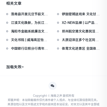
相关文章
洛南县开展元旦节前文化
锣鼓铿锵送戏来 文化甘泉
市场专项检查营造健
润心田——南阳曲
江渎文化焕新，为长江国
XZ-NEW品牌 | 以产品力
家文化公园注入传统
换取长期陪
海阳市金融系统廉洁文化
郑州航空港文化惠民活动
作品展暨廉洁文化季
实现从送文化到种文
文化书院 | 威海高区怡园
太原迎泽区多个社区同步
街道社区里“种
开展“非遗进社区”
中国银行日照分行青年文
体育文化进景区 全国体育
化行：感悟中国特色
文化宣传推广活动
加载失败~
Copyright © 海南之声 版权所有
郑重声明：本站转载稿件仅代表作者个人观点，与全球红酒信息网无关。
其原创性以及文中陈述文字和内容未经本站证实，对本文以及其中全部或