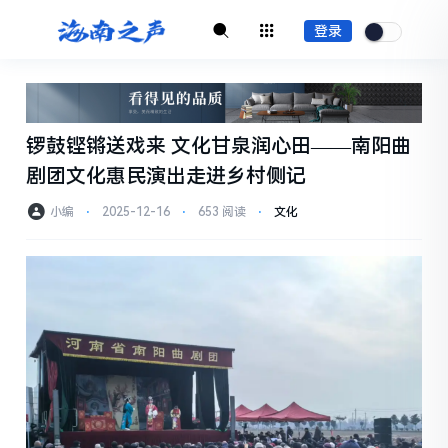
登录
锣鼓铿锵送戏来 文化甘泉润心田——南阳曲
剧团文化惠民演出走进乡村侧记
小编
⋅
2025-12-16
⋅
653 阅读
⋅
文化